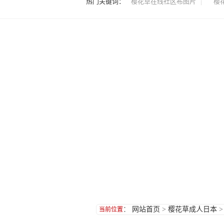
热门关键词：
樱花草在线社区布图片
樱
：
网站首页
>
樱花草成人日本
当前位置