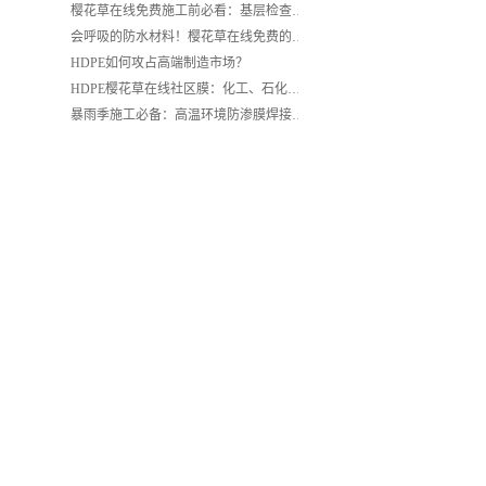
樱花草在线免费施工前必看：基层检查、环境评估、材料准备攻略！
会呼吸的防水材料！樱花草在线免费的智能自修复机制大揭秘
HDPE如何攻占高端制造市场？
HDPE樱花草在线社区膜：化工、石化、油田领域的“全能防护盾”
暴雨季施工必备：高温环境防渗膜焊接安全操作手