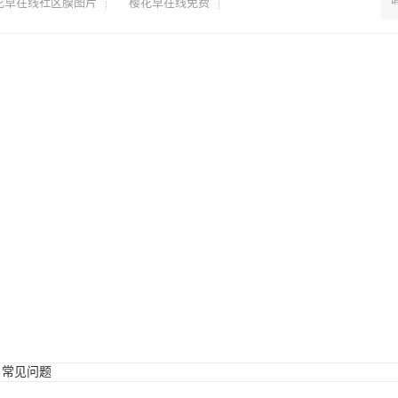
花草在线社区膜图片
樱花草在线免费
>
常见问题