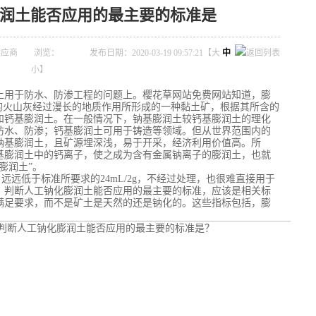
润土能否应用的最主要的标准是
供应商
浏览：
发布日期：2020-03-19 09:57:21【
大
中
小
】
土用于防水、防渗工程的问题上。樱花草网站免费网站知道，膨
的火山灰经过漫长的地质作用所形成的一种黏土矿，根据其所含的
和钙基膨润土。在一般情况下，钠基膨润土较钙基膨润土的理化
防水、防渗；钙基膨润土可用于铸造等领域。但从世界范围内的
钠基膨润土，且矿源埋深浅，易于开采，经济利用价值高。所
基膨润土中的钙离子，使之成为含有金属钠离子的膨润土，也就
膨润土”。
，远远低于标准所要求的24mL/2g，不经过处理，也很难直接用于
，判断人工钠化膨润土能否应用的最主要的标准，应该是相关标
满足要求，而不是矿土是天然的还是钠化的。这些指标包括，膨
。