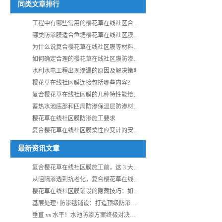
同类文章排行
工程中有哪些常用的樱花草在线社区合成材料？
哪类防渗膜适合鱼塘樱花草在线社区膜施工？
为什么说复合樱花草在线社区膜等材料是构成工程质量的基
如何确定合理的樱花草在线社区膜防渗层方案
水利水电工程出现渗漏的原因及解决策略
樱花草在线社区膜连接包括哪些内容?
复合樱花草在线社区膜的几种特性能给工程带来哪些效果？
蓄热水池底部和四周防渗保温层防渗材料的选择
樱花草在线社区膜防渗施工要求
复合樱花草在线社区膜柔性应变计的安装各个环节如何把控
最新资讯文章
复合樱花草在线社区膜施工前，这 3 大质量关卡必须过
从阻隔渗透到抗老化，复合樱花草在线社区膜如何破解复杂环境施工难题？
樱花草在线社区膜铺设的隐藏技巧：如何避免90%的漏水隐患？
基层处理+防渗毯铺设：打造顶级防渗效果的秘诀！
垂直 vs 水平！水池防渗方案终极对决，答案让人大跌眼镜