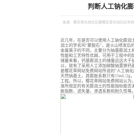
判断人工钠化膨
来源：
樱花草在线社区膜
樱花草在线社区布
近几年，在是否可以使用人工钠化膨润
润土的学名叫“蒙脱石”，是火山喷发后
金属离子的不同，主要分为钠基膨润土
性能和工艺特性优越，可用于工程中的
储量来看，钙基膨润土的储量远远大于
以，就有了采用人工添加碳酸钠置换钙
是樱花草网站免费网站所说的“人工钠化
天然钠基土，其膨胀系数只有15mL/2g
工程。所以，樱花草网站免费网站认为
准所规定的有关膨润土的性能指标能否
胀指数、滤失量、渗透系数和耐久性等